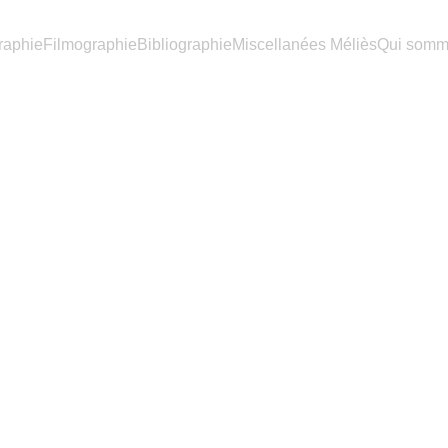
raphie
Filmographie
Bibliographie
Miscellanées Méliès
Qui somm
Miscellanées Méliès (2)