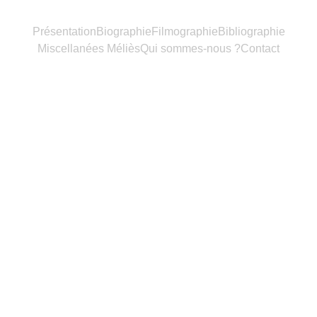
Présentation
Biographie
Filmographie
Bibliographie
Miscellanées Méliès
Qui sommes-nous ?
Contact
Miscellan
ées 