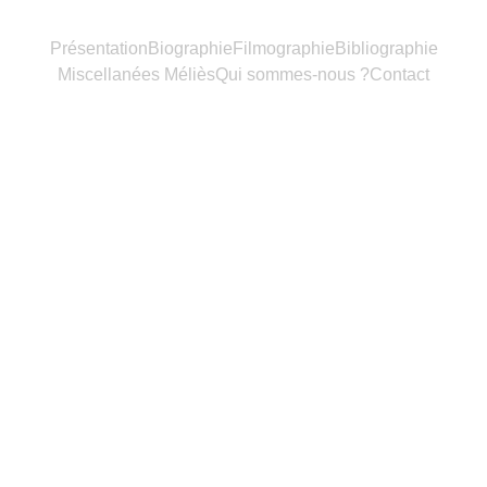
Présentation
Biographie
Filmographie
Bibliographie
Miscellanées Méliès
Qui sommes-nous ?
Contact
Miscellan
ées 