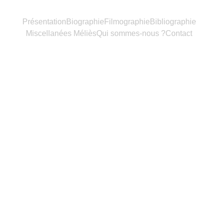
Présentation
Biographie
Filmographie
Bibliographie
Miscellanées Méliès
Qui sommes-nous ?
Contact
2/8/2026
1 min read